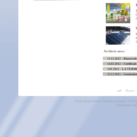
d
Archivio news
···
- Rinnovabil
13.11.2012
···
- Certificat
14.03.2012
···
- LA TERM
3.01.2012
···
- Geotermia
23.12.2011
Home
Studio Tecnico Geom. Vincenzo Lo Jacono - Via Tri
Powered by
Logo