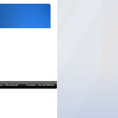
tatti - Social Media
ws - Download
Contatti - Social Media