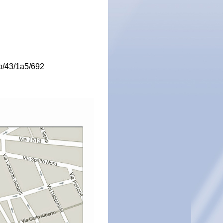
no/43/1a5/692