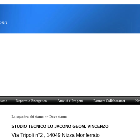
ono
mio Energetico
Attività e Progetti
Partners Collaboratori
News - Download
Con
siamo
Risparmio Energetico
Attività e Progetti
Partners Collaboratori
Ne
La squadra chi siamo >>
Dove siamo
STUDIO TECNICO LO JACONO GEOM. VINCENZO
Via Tripoli n°2 , 14049 Nizza Monferrato