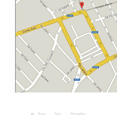
Home
|
News
|
Photogallery