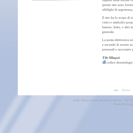
rispetto delle norme v
questo sito sono forni
obblighi di segretezza,
Il sito ha lo scopo di 
visivi e simbolici pro
banner, links, o altri 
generale.
La posta elettronica n
e secondo le norme sul
personali e successivi
File Allegati
codice deontologic
Home
Studio Tecnico Geom. Vincenzo Lo Jacono - Via Tri
Powered by
Logo